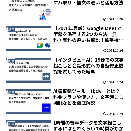
ケバ取り・整文の違いと活用方法
2024.10.28
【2026年最新】Google Meetで
記事
字幕を保存する3つの方法｜無
料・有料の違いも解説！拡張機能
「こえもじ」ツールの活用
2024.10.26
【インタビューAI】15秒での文字
記事
起こしと会話形式への自動修正機
能を試してみた結果
2024.10.24
AI議事録ツール「tl;dv」とは？
記事
料金プランや使い方、文字起こし
機能などを徹底解説
2024.10.24
1時間の音声データを文字起こし
記事
するにはどれくらいの時間がかか