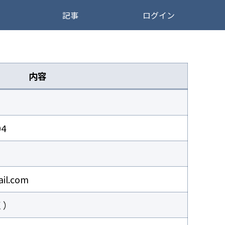
記事
ログイン
内容
4
il.com
く）