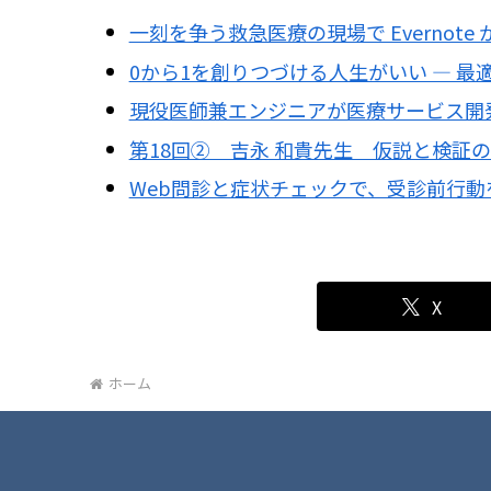
一刻を争う救急医療の現場で Evernote
0から1を創りつづける人生がいい ― 
現役医師兼エンジニアが医療サービス開
第18回② 吉永 和貴先生 仮説と検証
Web問診と症状チェックで、受診前行動
X
ホーム