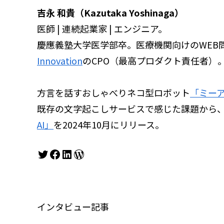
吉永 和貴（Kazutaka Yoshinaga）
医師 | 連続起業家 | エンジニア。
慶應義塾大学医学部卒。医療機関向けのWEB
Innovation
のCPO（最高プロダクト責任者）
方言を話すおしゃべりネコ型ロボット
「ミー
既存の文字起こしサービスで感じた課題から、
AI」
を2024年10月にリリース。
Twitter
Facebook
LinkedIn
WordPress
インタビュー記事