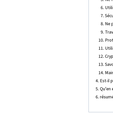
Util
Sécu
Ne p
Trav
Prot
Util
Cryp
Savo
Main
Est-il 
Qu’en e
résum