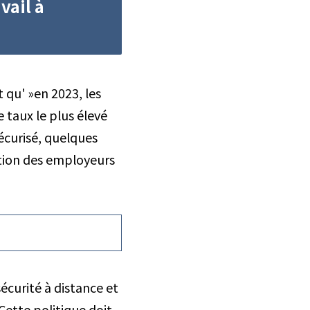
vail à
 qu' »en 2023, les
e taux le plus élevé
écurisé, quelques
ation des employeurs
écurité à distance et
Cette politique doit