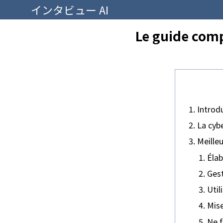
インタビュー AI
Le guide compl
Introd
La cybe
Meilleu
Élab
Ges
Util
Mise
Ne f