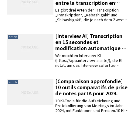
entre la transcription en
wie man sie konkret einsetzt. Mit
texte clair, le kerfingering et
Interview AI werden die
Es gibt drei Arten der Transkription:
Transkriptionsergebnisse automatisch
l’arrangement de texte, et la
„Transkription“, „Kebashigaki“ und
in ein natürliches Gesprächsformat
„Shibashigaki“, die je nach dem Zweck
manière de les utiliser.
korrigiert.
der Transkription verwendet werden. In
der Reihenfolge des Stückpreises sind
„Textvorbereitung“, „Transkription“ und
[Interview AI] Transcription
article
„Kebabari“ die teuersten. Dieser Artikel
en 15 secondes et
enthält auch Beispiele für eine effiziente
modification automatique en
Transkription und automatisierte
format conversationnel
Bearbeitung von Interviews mit Hilfe von
Wir möchten Interview-KI
KI.
éprouvées et testées.
(https://app.interview-ai.site/), die KI
nutzt, um das Interview sofort zu
transkribieren und automatisch in ein
natürliches Interviewformat zu
konvertieren, mit einer Audiodatei eines
[Comparaison approfondie]
article
echten Interviews ausprobieren. Die
10 outils comparatifs de prise
Audiodatei, die wir verwenden werden,
de notes par IA pour 2024.
ist ein 25-minütiges Audio-Interview
über den Werdegang eines Arztes.
10 KI-Tools für die Aufzeichnung und
Protokollierung von Meetings im Jahr
2024, mit Funktionen und Preisen.10 KI-
Tools für die Protokollierung:
Transkription, Bearbeitung von
Protokollen, automatische
Zusammenfassung,
Sprechererkennung, mehrsprachige