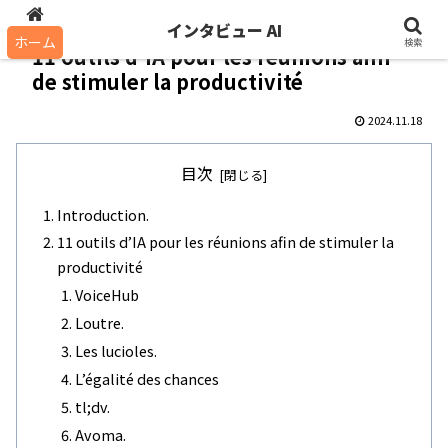
インタビュー AI
インタビュー AI
ホーム
検索
11 outils d’IA pour les réunions afin
de stimuler la productivité
2024.11.18
目次
Introduction.
11 outils d’IA pour les réunions afin de stimuler la
productivité
VoiceHub
Loutre.
Les lucioles.
L’égalité des chances
tl;dv.
Avoma.