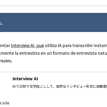
.
entar
Interview AI, que
utiliza IA para transcribir inst
mente la entrevista en un formato de entrevista natur
reales.
Interview AI
AIで15秒で文字起こしして、自然なインタビュー形式に自動変
i.site