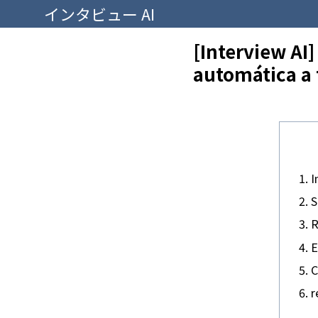
インタビュー AI
[Interview AI
automática a 
I
S
R
E
C
r