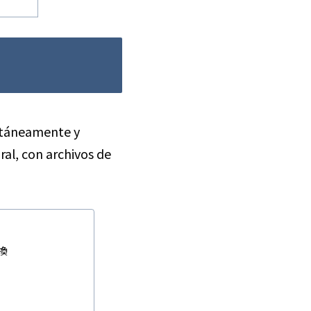
antáneamente y
al, con archivos de
換