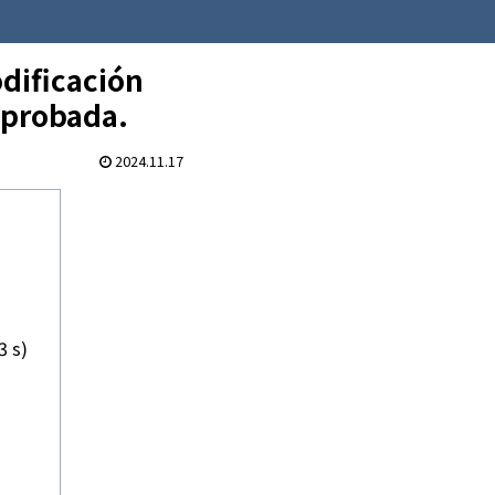
dificación
 probada.
2024.11.17
3 s)