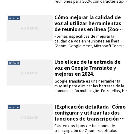
reuniones para 2024, con características
y precios.Principales características de
las herramientas de AI para el
levantamiento de actas: transcripción,
Cómo mejorar la calidad de
artículo
edición de actas, resumen automático,
voz al utilizar herramientas
identificación del orador, traducción
de reuniones en línea (Zoom,
multilingüe.10 herramientas de AI para el
Google Meet, Microsoft
levantamiento de actas: AI Minute-taker-
Formas específicas de mejorar la
kun, AmiVoice Scribe Assist, YOMEL,
Teams, etc.)
calidad de voz en reuniones en línea
AutoMemo S, ZMEETING, AI GIJIROKU
(Zoom, Google Meet, Microsoft Teams,
etc.). Cómo conseguir un audio nítido
mediante la optimización de la red, la
selección de equipos y la configuración
Uso eficaz de la entrada de
artículo
de herramientas.
voz en Google Translate y
mejoras en 2024.
Google Translate es una herramienta
muy útil para eliminar las barreras de la
comunicación multilingüe. Entre ellas, la
función de «entrada de voz» es
especialmente cómoda y útil en una
amplia gama de situaciones. En este
[Explicación detallada] Cómo
artículo
artículo se describe cómo utilizar la
configurar y utilizar las dos
entrada de voz de Google Translate, las
funciones de transcripción de
aplicaciones específicas para distintos
Zoom (subtítulos automáticos
dispositivos y las mejoras de la función
Existen dos tipos de funciones de
de voz en 2024.
y transcripción completa).
transcripción de Zoom: «subtítulos