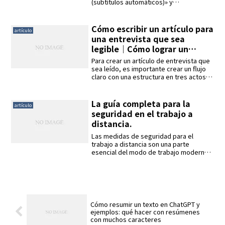
(subtítulos automáticos)» y
«transcripciones completas
(transcripciones completas)», que
pueden utilizarse para distintos fines. En
Cómo escribir un artículo para
artículo
este artículo se explican las diferencias
una entrevista que sea
entre ambas funciones y cómo
legible｜Cómo lograr un
utilizarlas específicamente. Con
equilibrio entre la legibilidad
Interview AI, los resultados de la
Para crear un artículo de entrevista que
transcripción se corrigen
y lo que quieres decir.
sea leído, es importante crear un flujo
automáticamente a un formato
claro con una estructura en tres actos y
conversacional natural.
utilizar el 5W1H para profundizar en las
preguntas. Además, hay que mantener
el contenido conciso y atractivo
La guía completa para la
artículo
formateando el lenguaje y organizando
seguridad en el trabajo a
los puntos principales. Por último, se
distancia.
puede crear un artículo muy completo
atrapando al lector con la introducción y
Las medidas de seguridad para el
concluyendo con las propias palabras
trabajo a distancia son una parte
del entrevistado.
esencial del modo de trabajo moderno.
Para reducir el riesgo de ciberataques al
que se enfrentan los trabajadores y
empresarios a distancia, este artículo
detalla 14 importantes buenas
prácticas. Proporciona formas
específicas de hacer más seguro el
Cómo resumir un texto en ChatGPT y
trabajo a distancia, como la gestión de
ejemplos: qué hacer con resúmenes
contraseñas, el uso de VPN, la
con muchos caracteres
actualización de software y la evitación