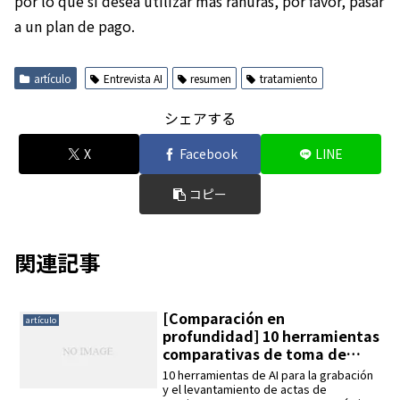
por lo que si desea utilizar más ranuras, por favor, pasar
a un plan de pago.
artículo
Entrevista AI
resumen
tratamiento
シェアする
X
Facebook
LINE
コピー
関連記事
[Comparación en
artículo
profundidad] 10 herramientas
comparativas de toma de
minutos con IA para 2024.
10 herramientas de AI para la grabación
y el levantamiento de actas de