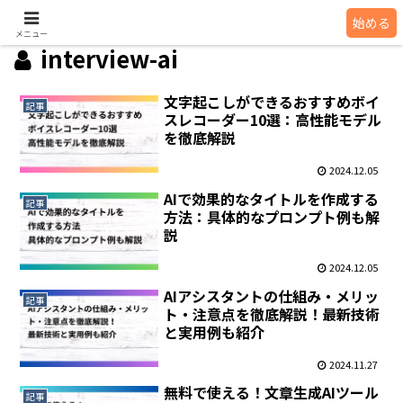
インタビュー AI
始める
メニュー
interview-ai
文字起こしができるおすすめボイ
記事
スレコーダー10選：高性能モデル
を徹底解説
2024.12.05
AIで効果的なタイトルを作成する
記事
方法：具体的なプロンプト例も解
説
2024.12.05
AIアシスタントの仕組み・メリッ
記事
ト・注意点を徹底解説！最新技術
と実用例も紹介
2024.11.27
無料で使える！文章生成AIツール
記事