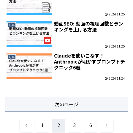
2024.11.25
動画SEO: 動画の視聴回数とラン
記事
キングを上げる方法
2024.11.25
Claudeを使いこなす！
記事
Anthropicが明かすプロンプトテ
クニック6選
2024.11.24
次のページ
前
次
1
2
3
6