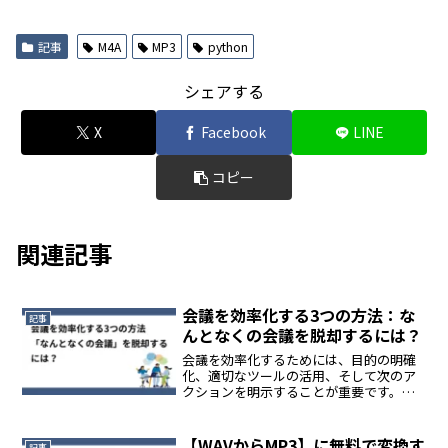
記事
M4A
MP3
python
シェアする
X
Facebook
LINE
コピー
関連記事
会議を効率化する3つの方法：な
記事
んとなくの会議を脱却するには？
会議を効率化するためには、目的の明確
化、適切なツールの活用、そして次のア
クションを明示することが重要です。ア
ジェンダを事前に共有し、会議時間を管
理することで、無駄な議論を避け、時間
を最大限に活用することができます。
【WAVからMP3】に無料で変換す
記事