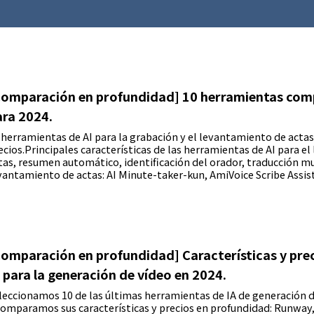
Comparación en profundidad] 10 herramientas comp
ara 2024.
 herramientas de AI para la grabación y el levantamiento de actas 
ecios.Principales características de las herramientas de AI para e
tas, resumen automático, identificación del orador, traducción mu
vantamiento de actas: AI Minute-taker-kun, AmiVoice Scribe As
Comparación en profundidad] Características y prec
 para la generación de vídeo en 2024.
leccionamos 10 de las últimas herramientas de IA de generación 
comparamos sus características y precios en profundidad: Runway, P