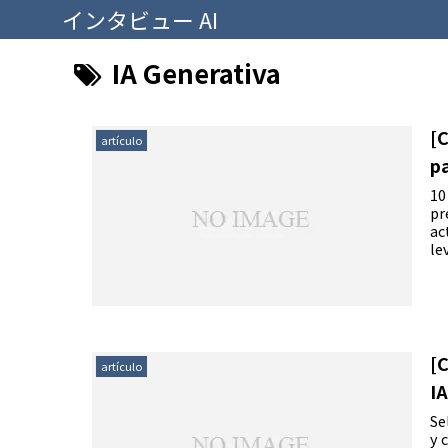
インタビュー AI
IA Generativa
[
artículo
p
10
pr
ac
le
[
artículo
IA
Se
y 