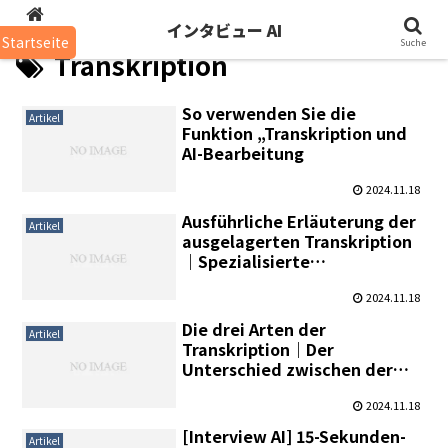
インタビュー AI
インタビュー AI
Startseite
Suche
Transkription
So verwenden Sie die
Artikel
Funktion „Transkription und
AI-Bearbeitung
2024.11.18
Ausführliche Erläuterung der
Artikel
ausgelagerten Transkription
｜Spezialisierte
Auftragnehmer vs.
Freiberufler｜Kosten,
2024.11.18
Zeitaufwand und Tipps für
Die drei Arten der
Artikel
die Antragstellung
Transkription｜Der
Unterschied zwischen der
Transkription von reinem
Text, dem Verschneiden und
2024.11.18
dem Arrangieren von Text und
[Interview AI] 15-Sekunden-
Artikel