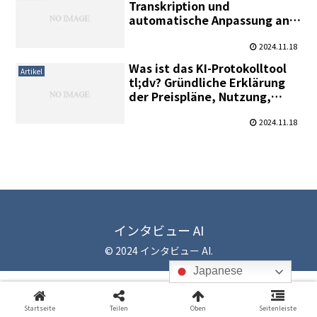
wie man sie einsetzt.
Transkription und
automatische Anpassung an
das Gesprächsformat haben
sich bewährt.
2024.11.18
Was ist das KI-Protokolltool
Artikel
tl;dv? Gründliche Erklärung
der Preispläne, Nutzung,
Transkriptionsfunktionen und
mehr.
2024.11.18
インタビュー AI
© 2024 インタビュー AI.
Japanese
Startseite
Teilen
Oben
Seitenleiste